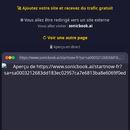
🚀 Ajoutez votre site et recevez du trafic gratuit
🌐 Vous allez être redirigé vers un site externe
Vous allez visiter :
sonicbook.ai
↻ Voir une autre page
🖥️ Aperçu en direct
https://www.sonicbook.ai/startnow-fr?sa=sa0003212683dd183ec02957ca7e6813ba8e6069f0ed