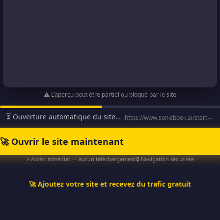
⚠️ L’aperçu peut être partiel ou bloqué par le site
⏳ Ouverture automatique du site…
https://www.sonicbook.ai/startnow-fr?sa=sa0003212683dd183ec0…
🚀 Ouvrir le site maintenant
⚡ Accès immédiat — aucun téléchargement
🔒 Navigation sécurisée
🚀 Ajoutez votre site et recevez du trafic gratuit